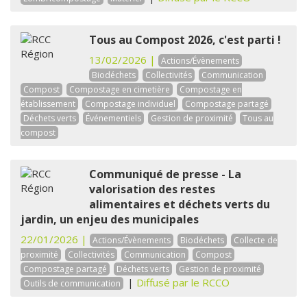
Tous au Compost 2026, c'est parti !
13/02/2026 |
Actions/Évènements
Biodéchets
Collectivités
Communication
Compost
Compostage en cimetière
Compostage en
établissement
Compostage individuel
Compostage partagé
Déchets verts
Événementiels
Gestion de proximité
Tous au
compost
Communiqué de presse - La
valorisation des restes
alimentaires et déchets verts du
jardin, un enjeu des municipales
22/01/2026 |
Actions/Évènements
Biodéchets
Collecte de
proximité
Collectivités
Communication
Compost
Compostage partagé
Déchets verts
Gestion de proximité
|
Diffusé par le RCCO
Outils de communication