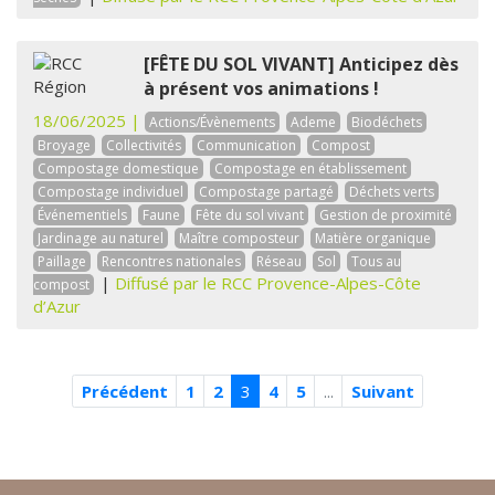
[FÊTE DU SOL VIVANT] Anticipez dès
à présent vos animations !
18/06/2025 |
Actions/Évènements
Ademe
Biodéchets
Broyage
Collectivités
Communication
Compost
Compostage domestique
Compostage en établissement
Compostage individuel
Compostage partagé
Déchets verts
Événementiels
Faune
Fête du sol vivant
Gestion de proximité
Jardinage au naturel
Maître composteur
Matière organique
Paillage
Rencontres nationales
Réseau
Sol
Tous au
|
Diffusé par le RCC Provence-Alpes-Côte
compost
d’Azur
Précédent
1
2
3
4
5
...
Suivant