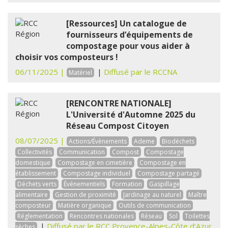
[Ressources] Un catalogue de
fournisseurs d’équipements de
compostage pour vous aider à
choisir vos composteurs !
06/11/2025 |
|
Diffusé par le RCCNA
Matériel
[RENCONTRE NATIONALE]
L'Université d'Automne 2025 du
Réseau Compost Citoyen
08/07/2025 |
Actions/Évènements
Ademe
Biodéchets
Collectivités
Communication
Compost
Compostage
domestique
Compostage en cimetière
Compostage en
établissement
Compostage individuel
Compostage partagé
Déchets verts
Événementiels
Formation
Gaspillage
alimentaire
Gestion de proximité
Jardinage au naturel
Maître
composteur
Matière organique
Outils de communication
Réglementation
Rencontres nationales
Réseau
Sol
Toilettes
|
Diffusé par le RCC Provence-Alpes-Côte d’Azur
sèches