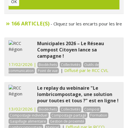
OK
166 ARTICLE(S)
- Cliquez sur les encarts pour les lire
Municipales 2026 – Le Réseau
Compost Citoyen lance sa
campagne !
17/02/2026 |
Biodéchets
Collectivités
Outils de
|
Diffusé par le RCC CVL
communication
Point de vue
Le replay du webinaire "Le
lombricompostage, une solution
pour toutes et tous ?" est en ligne !
13/02/2026 |
Biodéchets
Collectivités
Compost
Compostage individuel
Compostage partagé
Formation
Gaspillage alimentaire
Gestion de proximité
|
Diffusé par le RCCO
Lombricompostage
Matériel