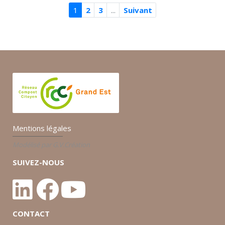
1
2
3
...
Suivant
Mentions légales
Modélisé par G.V.Création
SUIVEZ-NOUS
CONTACT