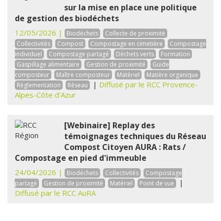
sur la mise en place une politique
de gestion des biodéchets
12/05/2026 |
Biodéchets
Collecte de proximité
Collectivités
Compost
Compostage en cimetière
Compostage
individuel
Compostage partagé
Déchets verts
Formation
Gaspillage alimentaire
Gestion de proximité
Guide
composteur
Maître composteur
Matériel
Matière organique
|
Diffusé par le RCC Provence-
Réglementation
Réseau
Alpes-Côte d’Azur
[Webinaire] Replay des
témoignages techniques du Réseau
Compost Citoyen AURA : Rats /
Compostage en pied d'immeuble
24/04/2026 |
Biodéchets
Collectivités
Compostage
|
partagé
Gestion de proximité
Matériel
Point de vue
Diffusé par le RCC AuRA