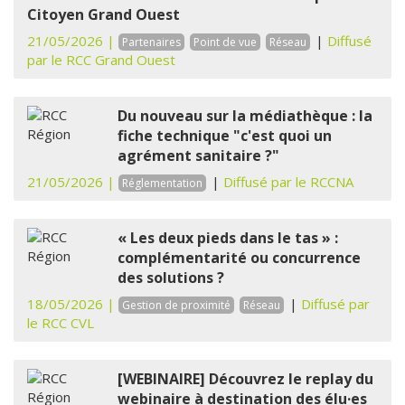
Citoyen Grand Ouest
21/05/2026 |
|
Diffusé
Partenaires
Point de vue
Réseau
par le RCC Grand Ouest
Du nouveau sur la médiathèque : la
fiche technique "c'est quoi un
agrément sanitaire ?"
21/05/2026 |
|
Diffusé par le RCCNA
Réglementation
« Les deux pieds dans le tas » :
complémentarité ou concurrence
des solutions ?
18/05/2026 |
|
Diffusé par
Gestion de proximité
Réseau
le RCC CVL
[WEBINAIRE] Découvrez le replay du
webinaire à destination des élu·es