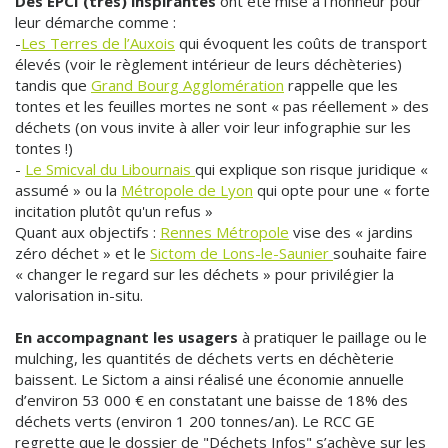
Des EPCI (très) inspirantes
ont été mise à l’honneur pour
leur démarche comme :
-
Les Terres de l’Auxois
qui évoquent les coûts de transport
élevés (voir le règlement intérieur de leurs déchèteries)
tandis que
Grand Bourg Agglomération
rappelle que les
tontes et les feuilles mortes ne sont « pas réellement » des
déchets (on vous invite à aller voir leur infographie sur les
tontes !)
-
Le Smicval du Libournais
qui explique son risque juridique «
assumé » ou la
Métropole de Lyon
qui opte pour une « forte
incitation plutôt qu'un refus »
Quant aux objectifs :
Rennes Métropole
vise des « jardins
zéro déchet » et le
Sictom de Lons-le-Saunier
souhaite faire
« changer le regard sur les déchets » pour privilégier la
valorisation in-situ.
En accompagnant les usagers
à pratiquer le paillage ou le
mulching, les quantités de déchets verts en déchèterie
baissent. Le Sictom a ainsi réalisé une économie annuelle
d’environ 53 000 € en constatant une baisse de 18% des
déchets verts (environ 1 200 tonnes/an). Le RCC GE
regrette que le dossier de "Déchets Infos" s’achève sur les