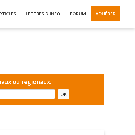
RTICLES
LETTRES D'INFO
FORUM
ADHÉRER
naux ou régionaux.
OK