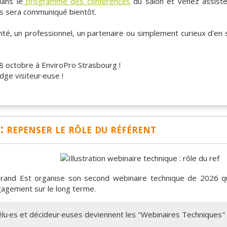
dans le
programme des conférences
du salon et venez assiste
ous sera communiqué bientôt.
té, un professionnel, un partenaire ou simplement curieux d'en s
8 octobre à EnviroPro Strasbourg !
dge visiteur·euse !
: repenser le rôle du référent
and Est organise son second webinaire technique de 2026 qui
gagement sur le long terme.
élu·es et décideur·euses deviennent les "Webinaires Techniques"