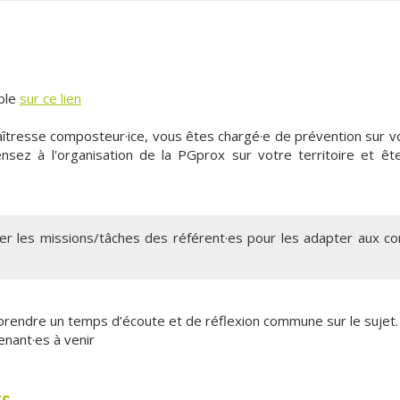
ible
sur ce lien
tresse composteur·ice, vous êtes chargé·e de prévention sur vot
sez à l'organisation de la PGprox sur votre territoire et êt
nner les missions/tâches des référent·es pour les adapter aux co
rendre un temps d’écoute et de réflexion commune sur le sujet.
venant·es à venir
es