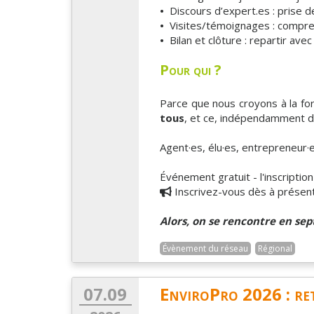
•
Discours d’expert.es : prise de
•
Visites/témoignages : comprend
•
Bilan et clôture : repartir ave
Pour qui ?
Parce que nous croyons à la forc
tous
, et ce, indépendamment de
Agent·es, élu·es, entrepreneur·e
Événement gratuit - l'inscription
Inscrivez-vous dès à présen
Alors, on se rencontre en se
Évènement du réseau
Régional
07.09
EnviroPro 2026 : ret