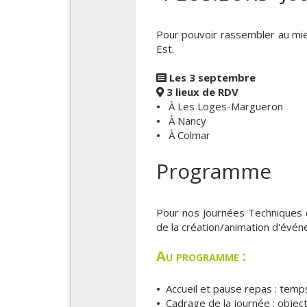
Pour pouvoir rassembler au mie
Est.
Les 3 septembre
3 lieux de RDV
•
À Les Loges-Margueron
•
À Nancy
•
À Colmar
Programme
Pour nos Journées Techniques 
de la création/animation d'évé
Au programme :
•
Accueil et pause repas : temps
•
Cadrage de la journée : object